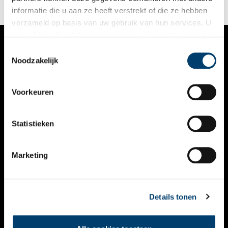
informatie die u aan ze heeft verstrekt of die ze hebben
verzameld op basis van uw gebruik van hun services. U
gaat akkoord met de cookies en het
privacystatement
als u onze website blijft gebruiken.
Toestemmingsselectie
VERHALEN
Noodzakelijk
NIEUWS
Voorkeuren
KALENDER
THEMA’S
Statistieken
ACTIVITEITEN
Marketing
VIDEO’S
OVER ONS
Details tonen
CONTACT