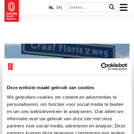
NL
EN
Deze website maakt gebruik van cookies
Floris V gepakt bij Egelshoek?
We gebruiken cookies om content en advertenties te
Bij het drukste kruispunt in Hollandsche Rading staat sinds
eeuwen een grenspaal. Hier loopt de grens tussen Utrecht en
personaliseren, om functies voor social media te bieden
Noord-Holland. Uitgerekend op de provinciegrens vind je een
en om ons websiteverkeer te analyseren. Ook delen we
weggetje genoemd naar graaf Floris V. Is de graaf hier
informatie over uw gebruik van onze site met onze
geweest?
partners voor social media, adverteren en analyse. Deze
partners kunnen deze gegevens combineren met andere