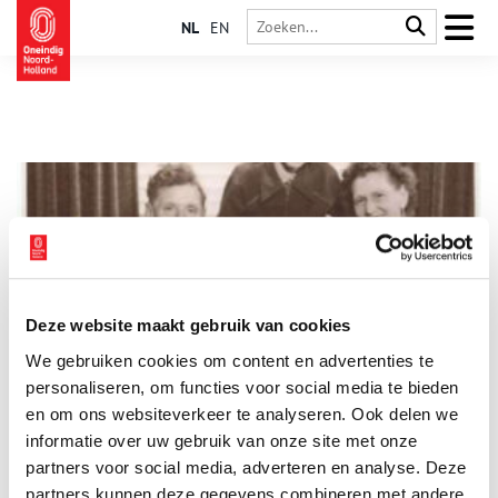
NL
EN
Deze website maakt gebruik van cookies
Emigreren naar Australië: de familie Lont “in den Vreemde”
We gebruiken cookies om content en advertenties te
In de jaren vijftig en zestig verlieten veel Nederlandse families
hun land om elders een nieuwe toekomst op te bouwen. Ze
personaliseren, om functies voor social media te bieden
emigreerden naar Australië, Canada, de Verenigde Staten of
en om ons websiteverkeer te analyseren. Ook delen we
Nieuw-Zeeland. Zo ook de familie Lont uit Hippolytushoef, die
informatie over uw gebruik van onze site met onze
op 11 februari 1953 uit Amsterdam vertrok met de MV Fairsea.
John Lont vertelt in dit verhaal over hun reis en aankomst op
partners voor social media, adverteren en analyse. Deze
18 maart 1953 in de haven van Melbourne.
partners kunnen deze gegevens combineren met andere