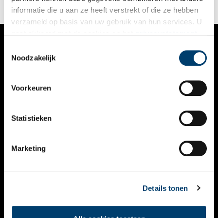
informatie die u aan ze heeft verstrekt of die ze hebben
verzameld op basis van uw gebruik van hun services. U
gaat akkoord met de cookies en het
privacystatement
als u onze website blijft gebruiken.
Toestemmingsselectie
VERHALEN
Noodzakelijk
NIEUWS
Voorkeuren
KALENDER
THEMA’S
Statistieken
ACTIVITEITEN
Marketing
VIDEO’S
OVER ONS
Details tonen
CONTACT