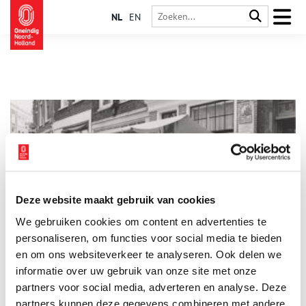
NL
EN
Deze website maakt gebruik van cookies
Een podium voor lokale geschiedenis
We gebruiken cookies om content en advertenties te
Noord-Holland kent zo’n honderd historische verenigingen, die
zich elk op hun eigen manier met geschiedenis bezighouden.
personaliseren, om functies voor social media te bieden
De meeste hebben zich toegelegd op de lokale of regionale
en om ons websiteverkeer te analyseren. Ook delen we
historie. Tezamen vormen ze een bonte lappendeken van
informatie over uw gebruik van onze site met onze
kennis over de geschiedenis van onze provincie.
partners voor social media, adverteren en analyse. Deze
partners kunnen deze gegevens combineren met andere