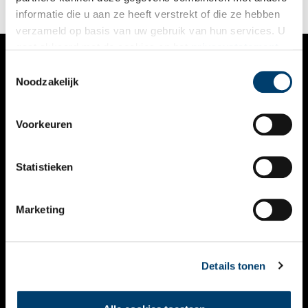
informatie die u aan ze heeft verstrekt of die ze hebben
verzameld op basis van uw gebruik van hun services. U
gaat akkoord met de cookies en het
privacystatement
als u onze website blijft gebruiken.
Toestemmingsselectie
VERHALEN
Noodzakelijk
NIEUWS
Voorkeuren
KALENDER
THEMA’S
Statistieken
ACTIVITEITEN
Marketing
VIDEO’S
OVER ONS
Details tonen
CONTACT