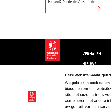
Holland? Dikkie de Vries uit de
gemeente Aalsmeer hoeft er
niet lang over na te denken:
‘Wat ik kenmerkend vind voor
Amstelland? De Amstel
natuurlijk.’ Wandel in gedachten
mee langs de oevers van de
Amstel, door de dorpen Nes en
Ouderkerk.
VERHALEN
NIEUWS
KALENDER
Deze website maakt gebru
We gebruiken cookies om c
THEMA’S
bieden en om ons websitev
ACTIVITEITEN
site met onze partners vo
combineren met andere inf
VIDEO’S
uw gebruik van hun servic