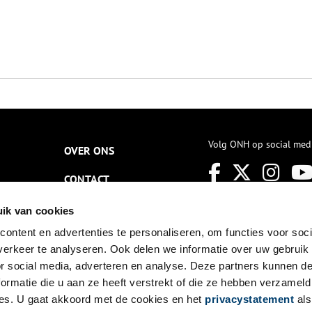
Volg ONH op social med
OVER ONS
CONTACT
NIEUWSBRIEF
ik van cookies
ontent en advertenties te personaliseren, om functies voor soci
DISCLAIMER
erkeer te analyseren. Ook delen we informatie over uw gebruik
PRIVACY
or social media, adverteren en analyse. Deze partners kunnen 
ormatie die u aan ze heeft verstrekt of die ze hebben verzameld
TOEGANKELIJKHEID
es. U gaat akkoord met de cookies en het
privacystatement
als