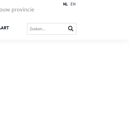
NL
EN
jouw provincie
AART