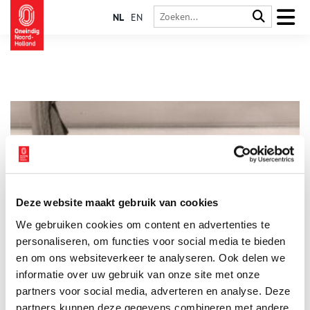
NL
EN
Deze website maakt gebruik van cookies
Beeld Paaseiland spoelt aan op strand Zandvoort
We gebruiken cookies om content en advertenties te
1 april 1962: een beeld van anderhalve meter lang is
aangespoeld op het strand van Zandvoort. Burgemeester
personaliseren, om functies voor social media te bieden
Venema staat voor een raadsel. Een paar dagen later blijkt het
en om ons websiteverkeer te analyseren. Ook delen we
een geslaagde 1-aprilgrap te zijn.
informatie over uw gebruik van onze site met onze
partners voor social media, adverteren en analyse. Deze
partners kunnen deze gegevens combineren met andere