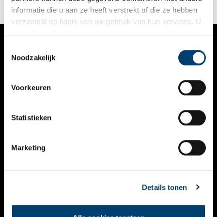
informatie die u aan ze heeft verstrekt of die ze hebben
verzameld op basis van uw gebruik van hun services. U
gaat akkoord met de cookies en het
privacystatement
als u onze website blijft gebruiken.
Toestemmingsselectie
VERHALEN
Noodzakelijk
NIEUWS
Voorkeuren
KALENDER
THEMA’S
Statistieken
ACTIVITEITEN
Marketing
VIDEO’S
OVER ONS
Details tonen
CONTACT