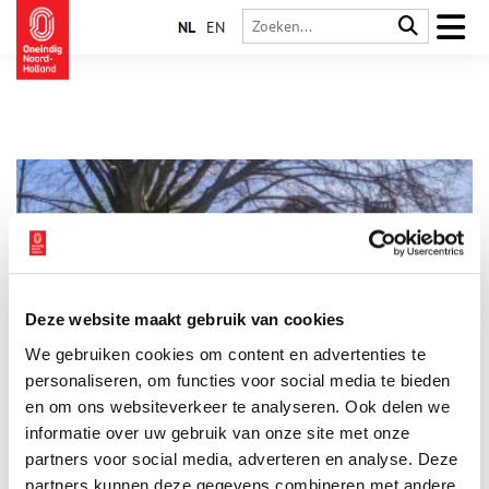
NL
EN
Deze website maakt gebruik van cookies
Goed toeven in Twisk: de stolpboerderij van Vok en Nel
We gebruiken cookies om content en advertenties te
Kay
personaliseren, om functies voor social media te bieden
Middenin het stolpenlint van Twisk ligt de royale
stolpboerderij van Vok en Nel Kay. Beiden zijn grootgebracht
en om ons websiteverkeer te analyseren. Ook delen we
‘in de stolp’ en weten daardoor alles over het leven in deze
informatie over uw gebruik van onze site met onze
typisch Noord-Hollandse boerderij. Van hooibroei tot gierende
partners voor social media, adverteren en analyse. Deze
schoorstenen, in de piramide van de polder is altijd wat te
beleven.
partners kunnen deze gegevens combineren met andere