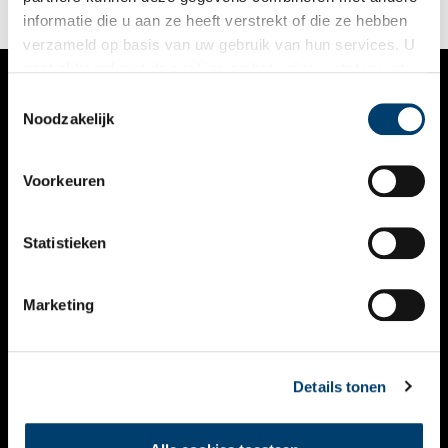
informatie die u aan ze heeft verstrekt of die ze hebben
verzameld op basis van uw gebruik van hun services. U
gaat akkoord met de cookies en het
privacystatement
als u onze website blijft gebruiken.
Toestemmingsselectie
VERHALEN
Noodzakelijk
NIEUWS
Voorkeuren
KALENDER
THEMA’S
Statistieken
ACTIVITEITEN
Marketing
VIDEO’S
OVER ONS
Details tonen
CONTACT