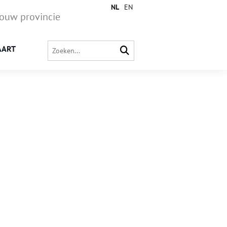
NL
EN
jouw provincie
AART