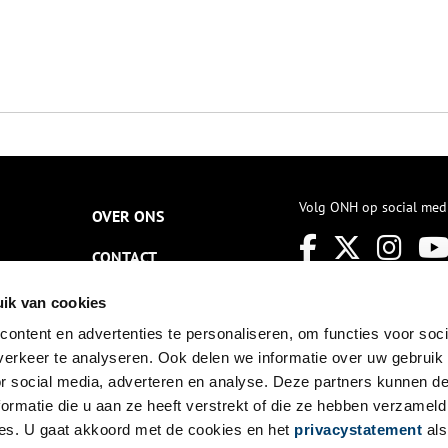
Volg ONH op social med
OVER ONS
CONTACT
NIEUWSBRIEF
ik van cookies
ontent en advertenties te personaliseren, om functies voor soci
DISCLAIMER
erkeer te analyseren. Ook delen we informatie over uw gebruik
PRIVACY
or social media, adverteren en analyse. Deze partners kunnen 
ormatie die u aan ze heeft verstrekt of die ze hebben verzameld
TOEGANKELIJKHEID
es. U gaat akkoord met de cookies en het
privacystatement
als