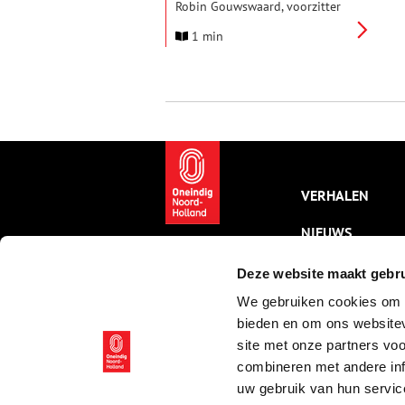
Robin Gouwswaard, voorzitter
van de Stichting Hilversum in
1 min
de Oorlog, een tentoonstelling
over de Tweede Wereldoorlog
samengesteld met voorwerpen
en documenten uit Laren en
Hilversum. Ook het
Verzetsmuseum Amsterdam
heeft uit zijn archief
desgevraagd documenten
gestuurd. Te zien is een
gedeelte uit het archief van Cok
VERHALEN
de Graaff.
NIEUWS
KALENDER
Deze website maakt gebru
We gebruiken cookies om c
THEMA’S
bieden en om ons websitev
ACTIVITEITEN
site met onze partners vo
combineren met andere inf
VIDEO’S
uw gebruik van hun servic