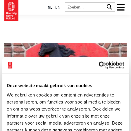
NL
EN
Deze website maakt gebruik van cookies
Het Zeeveulen van Volendam
We gebruiken cookies om content en advertenties te
Wie Volendam zegt, denkt al snel aan vissers, klederdracht en
de palingsound. Maar achter het huidige dorp schuilt een
personaliseren, om functies voor social media te bieden
mysterieuze sage die eeuwen teruggaat. Het wapen van
en om ons websiteverkeer te analyseren. Ook delen we
Volendam – een veulen met een vis onder zijn voorbeen –
informatie over uw gebruik van onze site met onze
vertelt niet zomaar een volksverhaal, maar een legende die
bepalend is voor het karakter van het dorp. Hoe komt een
partners voor social media, adverteren en analyse. Deze
paardje uit de golven terecht in het wapen van dit
partners kunnen deze gegevens combineren met andere