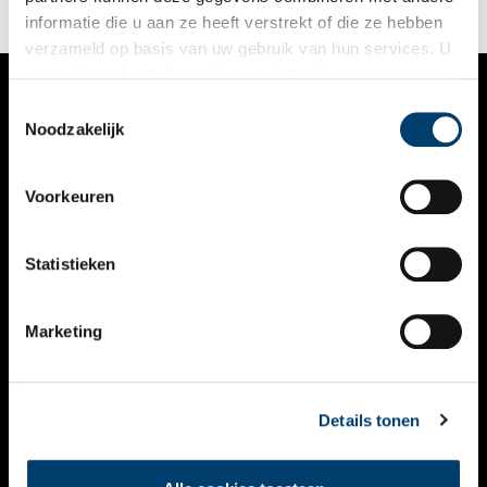
vissersdorp?
informatie die u aan ze heeft verstrekt of die ze hebben
verzameld op basis van uw gebruik van hun services. U
gaat akkoord met de cookies en het
privacystatement
als u onze website blijft gebruiken.
Toestemmingsselectie
VERHALEN
Noodzakelijk
NIEUWS
Voorkeuren
KALENDER
THEMA’S
Statistieken
ACTIVITEITEN
Marketing
VIDEO’S
OVER ONS
Details tonen
CONTACT