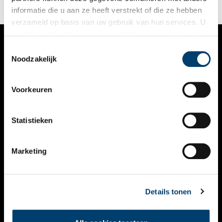
informatie die u aan ze heeft verstrekt of die ze hebben
verzameld op basis van uw gebruik van hun services. U
gaat akkoord met de cookies en het
privacystatement
als u onze website blijft gebruiken.
Toestemmingsselectie
VERHALEN
Noodzakelijk
NIEUWS
Voorkeuren
KALENDER
THEMA’S
Statistieken
ACTIVITEITEN
Marketing
VIDEO’S
OVER ONS
Details tonen
CONTACT