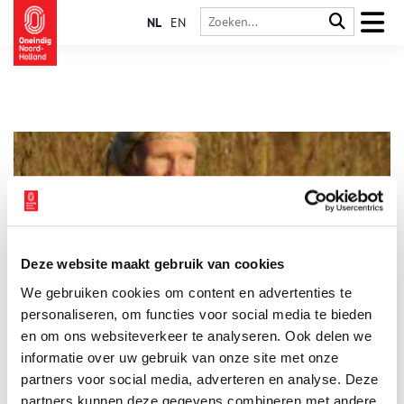
NL
EN
Deze website maakt gebruik van cookies
Bronstijdmeisje Julia en de schatten van West-Friesland
We gebruiken cookies om content en advertenties te
De familietentoonstelling ‘Liefs van Julia’ in Huis van Hilde
toont topvondsten uit de Bronstijd, gevonden bij de aanleg
personaliseren, om functies voor social media te bieden
van de Westfrisiaweg. Deze grote archeologische opgraving
en om ons websiteverkeer te analyseren. Ook delen we
geeft ons een goed beeld van Julia en het landschap waarin zij
informatie over uw gebruik van onze site met onze
leefde.
partners voor social media, adverteren en analyse. Deze
partners kunnen deze gegevens combineren met andere