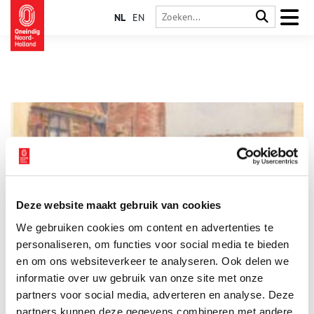
NL
EN
Deze website maakt gebruik van cookies
Het Sint Pietershof: 17e-eeuwse liefdadigheid
We gebruiken cookies om content en advertenties te
Het Sint Pietershof in Hoorn is het resultaat van een staaltje
Gouden Eeuwse liefdadigheid. In de zeventiende eeuw werd
personaliseren, om functies voor social media te bieden
besloten om dit pand, dat oorspronkelijk werd gebouwd als
en om ons websiteverkeer te analyseren. Ook delen we
klooster, in te richten als een tehuis voor ouden van dagen en
informatie over uw gebruik van onze site met onze
een tucht- of werkhuis voor bedelaars en krankzinnigen.
partners voor social media, adverteren en analyse. Deze
partners kunnen deze gegevens combineren met andere