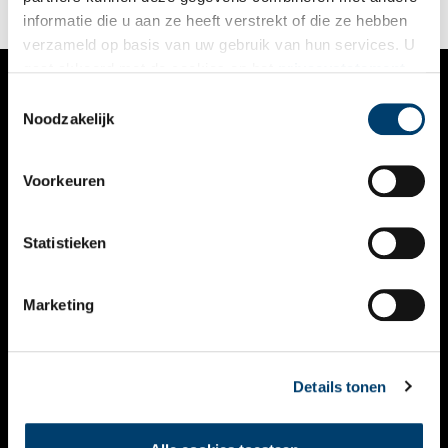
informatie die u aan ze heeft verstrekt of die ze hebben
verzameld op basis van uw gebruik van hun services. U
gaat akkoord met de cookies en het
privacystatement
als u onze website blijft gebruiken.
Toestemmingsselectie
VERHALEN
Noodzakelijk
NIEUWS
Voorkeuren
KALENDER
THEMA’S
Statistieken
ACTIVITEITEN
Marketing
VIDEO’S
OVER ONS
Details tonen
CONTACT