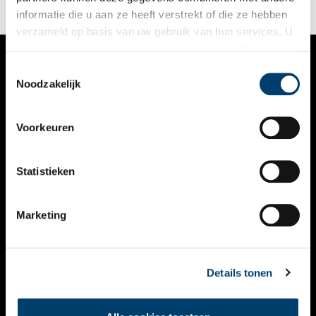
informatie die u aan ze heeft verstrekt of die ze hebben
verzameld op basis van uw gebruik van hun services. U
gaat akkoord met de cookies en het
privacystatement
als u onze website blijft gebruiken.
Toestemmingsselectie
VERHALEN
Noodzakelijk
NIEUWS
Voorkeuren
KALENDER
THEMA’S
Statistieken
ACTIVITEITEN
Marketing
VIDEO’S
OVER ONS
Details tonen
CONTACT