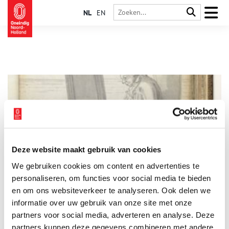
NL
EN
Deze website maakt gebruik van cookies
Gay bij de VOC
We gebruiken cookies om content en advertenties te
Vandaag de dag vieren we tijdens Pride Amsterdam de vrijheid
dat je kan en mag zijn zoals je bent. Vierhonderd jaar geleden
personaliseren, om functies voor social media te bieden
was dat anders: liefde en seks tussen mensen van hetzelfde
en om ons websiteverkeer te analyseren. Ook delen we
geslacht was streng verboden, ook op VOC-schepen.
informatie over uw gebruik van onze site met onze
partners voor social media, adverteren en analyse. Deze
partners kunnen deze gegevens combineren met andere