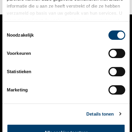
vinden, aan de haven of op het dorpsplein.
informatie die u aan ze heeft verstrekt of die ze hebben
verzameld op basis van uw gebruik van hun services. U
gaat akkoord met de cookies en het
privacystatement
als u onze website blijft gebruiken.
Toestemmingsselectie
VERHALEN
Noodzakelijk
NIEUWS
Voorkeuren
KALENDER
THEMA’S
Statistieken
ACTIVITEITEN
Marketing
VIDEO’S
OVER ONS
Details tonen
CONTACT