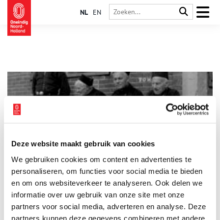
NL
EN
Deze website maakt gebruik van cookies
Het leugenbankje: dé hangplek voor bejaarden
We gebruiken cookies om content en advertenties te
Het zijn altijd hangjongeren die op straat problemen
veroorzaken. Of toch niet? Bejaarden met hun rollator of
personaliseren, om functies voor social media te bieden
scootmobiel kunnen er ook wat van. In menig winkelcentrum
en om ons websiteverkeer te analyseren. Ook delen we
is er zelfs een samenscholingsverbod voor deze
informatie over uw gebruik van onze site met onze
probleemgroep. Vroeger was dat wel anders. In veel dorpen
kregen ‘hangouderen’ hun eigen plek toegewezen. Nog steeds
partners voor social media, adverteren en analyse. Deze
zijn er in heel Nederland de zogenaamde ‘leugenbankjes’ te
partners kunnen deze gegevens combineren met andere