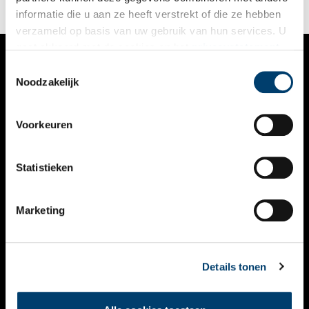
informatie die u aan ze heeft verstrekt of die ze hebben
verzameld op basis van uw gebruik van hun services. U
gaat akkoord met de cookies en het
privacystatement
als u onze website blijft gebruiken.
Toestemmingsselectie
VERHALEN
Noodzakelijk
NIEUWS
Voorkeuren
KALENDER
THEMA’S
Statistieken
ACTIVITEITEN
Marketing
VIDEO’S
OVER ONS
Details tonen
CONTACT