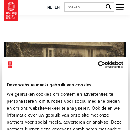
NL
EN
Deze website maakt gebruik van cookies
32 Joodse onderduikers in pension ‘De Hoeve’
We gebruiken cookies om content en advertenties te
Op 4 mei 2023 werden de eerste struikelstenen in Laren
onthuld. Op de parkeerplaats van museum Singer Laren staat
personaliseren, om functies voor social media te bieden
een plaquette omgeven door 29 stolpersteine. Op deze plek
en om ons websiteverkeer te analyseren. Ook delen we
stond vroeger pension ´De Hoeve´ van de joodse Isaac ‘Ies’
informatie over uw gebruik van onze site met onze
Bleekrode en zijn niet-joodse vrouw Els Garms. Tijdens de
Tweede Wereldoorlog boden zij hier onderdak aan 32 joodse
partners voor social media, adverteren en analyse. Deze
onderduikers, tot ze werden verraden…
partners kunnen deze gegevens combineren met andere