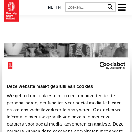
NL
EN
Deze website maakt gebruik van cookies
‘Verboden muziek’ waar je blij van wordt
We gebruiken cookies om content en advertenties te
Stadsarchief Amsterdam besteedt aandacht aan veertien
componisten die in de Tweede Wereldoorlog werden vervolgd
personaliseren, om functies voor social media te bieden
of vermoord. ‘Die componisten krijgen we niet meer terug,
en om ons websiteverkeer te analyseren. Ook delen we
maar hun muziek moet klinken,’ vindt samensteller Eleonore
informatie over uw gebruik van onze site met onze
Pameijer.
partners voor social media, adverteren en analyse. Deze
partners kunnen deze gegevens combineren met andere