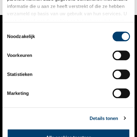
informatie die u aan ze heeft verstrekt of die ze hebben
verzameld op basis van uw gebruik van hun services. U
gaat akkoord met de cookies en het
privacystatement
als u onze website blijft gebruiken.
Toestemmingsselectie
VERHALEN
Noodzakelijk
NIEUWS
Voorkeuren
KALENDER
THEMA’S
Statistieken
ACTIVITEITEN
Marketing
VIDEO’S
OVER ONS
Details tonen
CONTACT