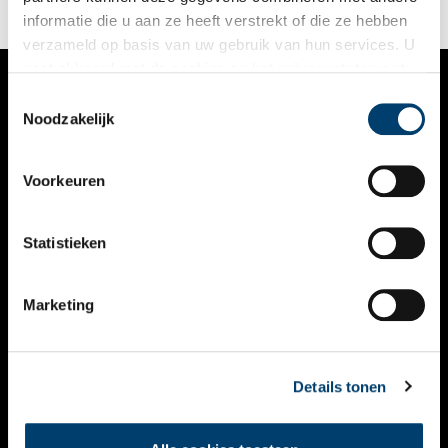
informatie die u aan ze heeft verstrekt of die ze hebben
verzameld op basis van uw gebruik van hun services. U
gaat akkoord met de cookies en het
privacystatement
als u onze website blijft gebruiken.
Toestemmingsselectie
VERHALEN
Noodzakelijk
NIEUWS
Voorkeuren
KALENDER
THEMA’S
Statistieken
ACTIVITEITEN
Marketing
VIDEO’S
OVER ONS
Details tonen
CONTACT