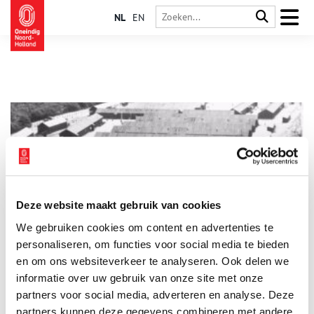
NL
EN
Deze website maakt gebruik van cookies
Kamp Schoorl: de tragische geschiedenis van de Schoorlse
We gebruiken cookies om content en advertenties te
Duinen
personaliseren, om functies voor social media te bieden
Een middagje wandelen door de Schoorlse Duinen is
natuurlijk nooit weg. Lekker een luchtje scheppen in de zon,
en om ons websiteverkeer te analyseren. Ook delen we
omringd door een uitgestrekt natuurgebied. Verschillende
informatie over uw gebruik van onze site met onze
wandel- en fietsroutes beginnen bij het bezoekerscentrum. Wat
partners voor social media, adverteren en analyse. Deze
weinig mensen weten is dat dit centrum op een stuk grond
staat dat een tragische geschiedenis kent.
partners kunnen deze gegevens combineren met andere