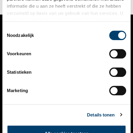
informatie die u aan ze heeft verstrekt of die ze hebben
verzameld op basis van uw gebruik van hun services. U
gaat akkoord met de cookies en het
privacystatement
als u onze website blijft gebruiken.
Toestemmingsselectie
VERHALEN
Noodzakelijk
NIEUWS
Voorkeuren
KALENDER
THEMA’S
Statistieken
ACTIVITEITEN
Marketing
VIDEO’S
OVER ONS
Details tonen
CONTACT