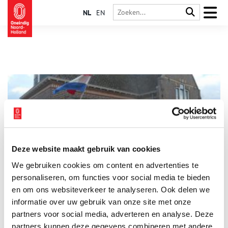
NL
EN
Deze website maakt gebruik van cookies
‘Welkom in het land van Dik Trom’
We gebruiken cookies om content en advertenties te
Kinderboekenmuseum ‘Het Schooltje van Dik Trom’ ligt midden
tussen de weilanden. Als je een bord passeert met : ‘Welkom in
personaliseren, om functies voor social media te bieden
het land van Dik Trom’, weet je dat het niet ver meer is naar
en om ons websiteverkeer te analyseren. Ook delen we
het oude schooltje, waar kinderboekenschrijver Johan Kieviet
informatie over uw gebruik van onze site met onze
van 1883 tot 1902 les gaf. Alle dorpskinderen, van de eerste
tot en met de zevende klas, kregen in dat ene lokaal les. In de
partners voor social media, adverteren en analyse. Deze
naastgelegen onderwijzerswoning schreef Kieviet zijn eerste
partners kunnen deze gegevens combineren met andere