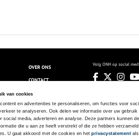
Volg ONH op social med
OVER ONS
CONTACT
NIEUWSBRIEF
ik van cookies
ontent en advertenties te personaliseren, om functies voor soci
DISCLAIMER
erkeer te analyseren. Ook delen we informatie over uw gebruik
PRIVACY
or social media, adverteren en analyse. Deze partners kunnen 
ormatie die u aan ze heeft verstrekt of die ze hebben verzameld
TOEGANKELIJKHEID
es. U gaat akkoord met de cookies en het
privacystatement
als