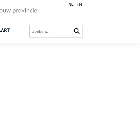
NL
EN
jouw provincie
AART