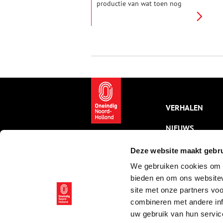
productie van wat toen nog
heette potato-crisps. De
verwerking van aardappelen tot
chips in Broek op Langedijk was
een initiatief van de
Langedijker aardappeltelers die
een extra afzetmogelijkheid
zochten voor hun product.
Uiteindelijk groeide de fabriek
uit tot de belangrijkste
productieplaats van het
landelijke A-merk ‘Smiths’ en
VERHALEN
later ‘Lay’s’ in de Benelux.
NIEUWS
KALENDER
Deze website maakt gebru
We gebruiken cookies om c
THEMA’S
bieden en om ons websitev
ACTIVITEITEN
site met onze partners vo
combineren met andere inf
VIDEO’S
uw gebruik van hun servic