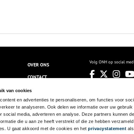
Volg ONH op social med
OVER ONS
CONTACT
NIEUWSBRIEF
ik van cookies
ontent en advertenties te personaliseren, om functies voor soci
DISCLAIMER
erkeer te analyseren. Ook delen we informatie over uw gebruik
PRIVACY
or social media, adverteren en analyse. Deze partners kunnen 
ormatie die u aan ze heeft verstrekt of die ze hebben verzameld
TOEGANKELIJKHEID
es. U gaat akkoord met de cookies en het
privacystatement
als