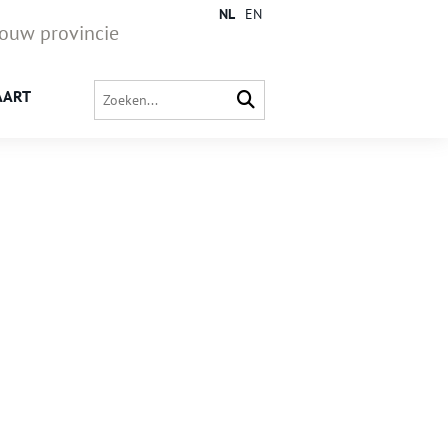
NL
EN
jouw provincie
AART