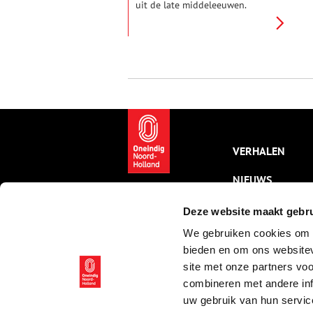
uit de late middeleeuwen.
Menig archeoloog moet zich
achter de oren hebben gekrabd
als er een miniatuur vliegende
fallus of vulva op stelten uit de
modder tevoorschijn kwam. Het
is lastig voor te stellen dat deze
fantasierijke tinnen speldjes op
de kleding werd gedragen van
streng gelovige middeleeuwers.
Wat betekenen deze profane
insignes en hoe werden ze
VERHALEN
gemaakt?
NIEUWS
KALENDER
Deze website maakt gebru
We gebruiken cookies om c
THEMA’S
bieden en om ons websitev
ACTIVITEITEN
site met onze partners vo
combineren met andere inf
VIDEO’S
uw gebruik van hun servic