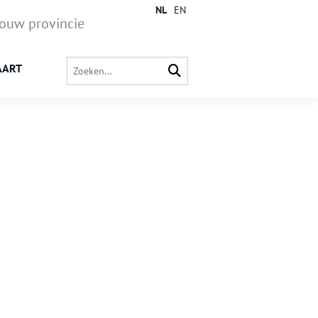
NL
EN
jouw provincie
AART