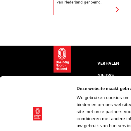
van Nederland genoemd.
Talrijke grote ondernemingen
produceerden juist hier vooral
veel levensmiddelen.
VERHALEN
NIEUWS
KALENDER
Deze website maakt gebru
We gebruiken cookies om c
THEMA’S
bieden en om ons websitev
ACTIVITEITEN
site met onze partners vo
combineren met andere inf
VIDEO’S
uw gebruik van hun servic