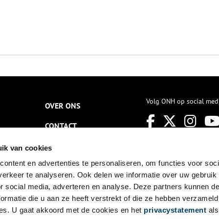
Volg ONH op social med
OVER ONS
CONTACT
NIEUWSBRIEF
ik van cookies
ontent en advertenties te personaliseren, om functies voor soci
DISCLAIMER
erkeer te analyseren. Ook delen we informatie over uw gebruik
PRIVACY
or social media, adverteren en analyse. Deze partners kunnen 
ormatie die u aan ze heeft verstrekt of die ze hebben verzameld
TOEGANKELIJKHEID
es. U gaat akkoord met de cookies en het
privacystatement
als