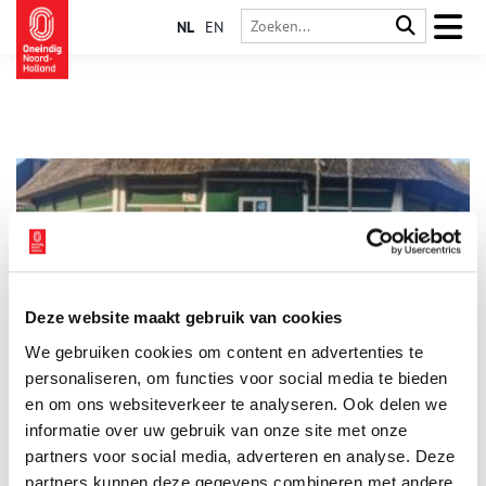
NL
EN
Deze website maakt gebruik van cookies
Van graan tot meel in de Larense molen
We gebruiken cookies om content en advertenties te
Waar de molen van Laren vroeger eenzaam tussen de
wuivende korenvelden stond, is hij inmiddels aan alle kanten
personaliseren, om functies voor social media te bieden
ingebouwd door woonwijken. Maar draaien kan hij nog steeds
en om ons websiteverkeer te analyseren. Ook delen we
en dankzij een aantal restauraties is de 300 jaar oude molen
informatie over uw gebruik van onze site met onze
niet meer uit het dorpsgezicht weg te denken. Tijdens de
jaarlijkse Sint Jansprocessie door Laren kijkt de Sint Jansvlag
partners voor social media, adverteren en analyse. Deze
nog altijd vanaf de hoogste wiektop over het dorp uit.
partners kunnen deze gegevens combineren met andere