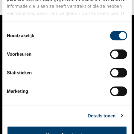
informatie die u aan ze heeft verstrekt of die ze hebben
verzameld op basis van uw gebruik van hun services. U
gaat akkoord met de cookies en het
privacystatement
als u onze website blijft gebruiken.
Toestemmingsselectie
VERHALEN
Noodzakelijk
NIEUWS
Voorkeuren
KALENDER
THEMA’S
Statistieken
ACTIVITEITEN
Marketing
VIDEO’S
OVER ONS
Details tonen
CONTACT