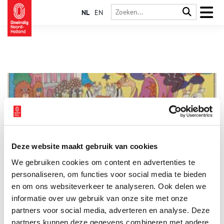
NL
EN
Deze website maakt gebruik van cookies
Stuk van de maand: De tovenaar van Alkmaar
We gebruiken cookies om content en advertenties te
Elke maand plaatst het Regionaal Archief Alkmaar een
bijzonder archiefstuk uit de collectie in de schijnwerpers. Deze
personaliseren, om functies voor social media te bieden
keer: een langspeelplaat met de jeugdmusical ‘De tovenaar van
en om ons websiteverkeer te analyseren. Ook delen we
Alkmaar’ uit 1972.
informatie over uw gebruik van onze site met onze
3 min
partners voor social media, adverteren en analyse. Deze
partners kunnen deze gegevens combineren met andere