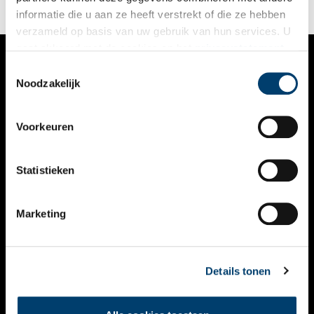
informatie die u aan ze heeft verstrekt of die ze hebben
verzameld op basis van uw gebruik van hun services. U
gaat akkoord met de cookies en het
privacystatement
als u onze website blijft gebruiken.
Toestemmingsselectie
VERHALEN
Noodzakelijk
NIEUWS
Voorkeuren
KALENDER
THEMA’S
Statistieken
ACTIVITEITEN
Marketing
VIDEO’S
OVER ONS
Details tonen
CONTACT