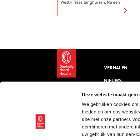
West-Friese langhuizen. Na een
grondige renovatie is het nu
vakantiehuis Monument en Bed.
VERHALEN
NIEUWS
KALENDER
Deze website maakt gebru
We gebruiken cookies om c
THEMA’S
bieden en om ons websitev
ACTIVITEITEN
site met onze partners vo
combineren met andere inf
VIDEO’S
uw gebruik van hun servic