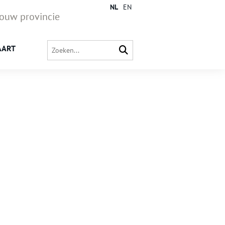
NL
EN
jouw provincie
AART