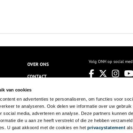
Volg ONH op social med
OVER ONS
CONTACT
NIEUWSBRIEF
ik van cookies
ontent en advertenties te personaliseren, om functies voor soci
DISCLAIMER
erkeer te analyseren. Ook delen we informatie over uw gebruik
PRIVACY
or social media, adverteren en analyse. Deze partners kunnen 
ormatie die u aan ze heeft verstrekt of die ze hebben verzameld
TOEGANKELIJKHEID
es. U gaat akkoord met de cookies en het
privacystatement
als