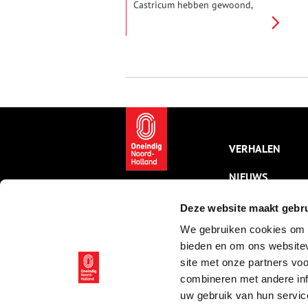
Castricum hebben gewoond,
maar grote delen van die
nederzettingen zijn inmiddels
onder het duinzand verdwenen.
En dan is er nog die
ringburgwal. Reden genoeg
voor een gesprek met Hans van
Weenen die er een boek over
schreef.
VERHALEN
NIEUWS
KALENDER
Deze website maakt gebru
We gebruiken cookies om c
THEMA’S
bieden en om ons websitev
ACTIVITEITEN
site met onze partners vo
combineren met andere inf
VIDEO’S
uw gebruik van hun servic