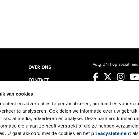
Volg ONH op social med
OVER ONS
CONTACT
NIEUWSBRIEF
ik van cookies
ontent en advertenties te personaliseren, om functies voor soci
DISCLAIMER
erkeer te analyseren. Ook delen we informatie over uw gebruik
PRIVACY
or social media, adverteren en analyse. Deze partners kunnen 
ormatie die u aan ze heeft verstrekt of die ze hebben verzameld
TOEGANKELIJKHEID
es. U gaat akkoord met de cookies en het
privacystatement
als