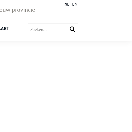
NL
EN
jouw provincie
AART