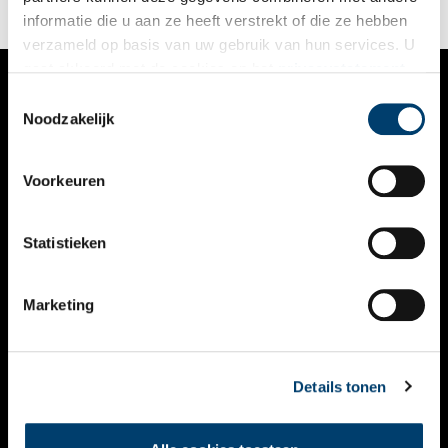
informatie die u aan ze heeft verstrekt of die ze hebben
verzameld op basis van uw gebruik van hun services. U
gaat akkoord met de cookies en het
privacystatement
als u onze website blijft gebruiken.
Toestemmingsselectie
VERHALEN
Noodzakelijk
NIEUWS
Voorkeuren
KALENDER
THEMA’S
Statistieken
ACTIVITEITEN
Marketing
VIDEO’S
OVER ONS
Details tonen
CONTACT