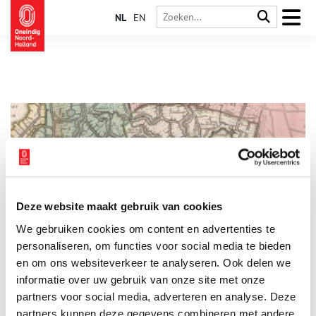
NL
EN
Deze website maakt gebruik van cookies
Atlas der Neederlanden: de beste kaart voor de hertog
We gebruiken cookies om content en advertenties te
van Alva
personaliseren, om functies voor social media te bieden
In 1575 vervaardigde Joost Jansz Beeldsnijder in opdracht van
de hertog van Alva een grootschalige kaart van het
en om ons websiteverkeer te analyseren. Ook delen we
noordelijke deel van Holland. De kaart moest de Spaanse
informatie over uw gebruik van onze site met onze
troepen de weg wijzen in het onherbergzame, waterrijke
partners voor social media, adverteren en analyse. Deze
gebied.
partners kunnen deze gegevens combineren met andere