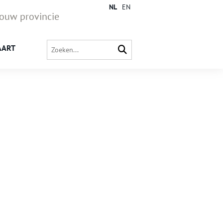
NL
EN
jouw provincie
AART