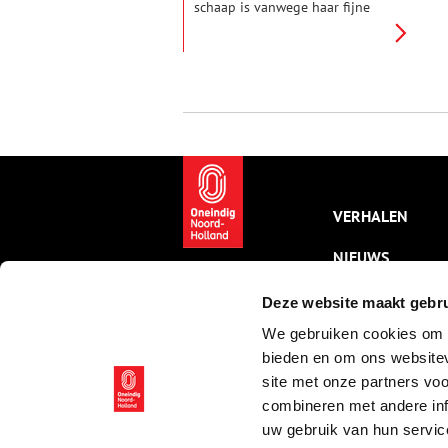
schaap is vanwege haar fijne
wol en smakelijke kaas zeer
geliefd. De duizenden lammetjes
trekken in het voorjaar veel
bekijks van toeristen en Texelse
rammen worden wereldwijd het
meest als dekram gebruikt. Hoe
komt het schapenras van dit
kleine Noord-Hollandse eiland
aan deze grootse reputatie?
VERHALEN
NIEUWS
KALENDER
Deze website maakt gebru
We gebruiken cookies om c
THEMA’S
bieden en om ons websitev
ACTIVITEITEN
site met onze partners vo
combineren met andere inf
VIDEO’S
uw gebruik van hun servic