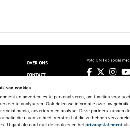
Volg ONH op social med
OVER ONS
CONTACT
NIEUWSBRIEF
ik van cookies
ontent en advertenties te personaliseren, om functies voor soci
DISCLAIMER
erkeer te analyseren. Ook delen we informatie over uw gebruik
PRIVACY
or social media, adverteren en analyse. Deze partners kunnen 
ormatie die u aan ze heeft verstrekt of die ze hebben verzameld
TOEGANKELIJKHEID
es. U gaat akkoord met de cookies en het
privacystatement
als