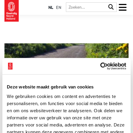
NL
EN
Deze website maakt gebruik van cookies
De Brettenzone: een groene oase met historie
We gebruiken cookies om content en advertenties te
Als je in Amsterdam in de omgeving van Sloterdijk wandelt,
weet je dan dat je in de Brettenzone bent? Lees hier de
personaliseren, om functies voor social media te bieden
toelichting.
en om ons websiteverkeer te analyseren. Ook delen we
informatie over uw gebruik van onze site met onze
partners voor social media, adverteren en analyse. Deze
partners kunnen deze gegevens combineren met andere