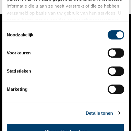
informatie die u aan ze heeft verstrekt of die ze hebben
verzameld op basis van uw gebruik van hun services. U
gaat akkoord met de cookies en het
privacystatement
als u onze website blijft gebruiken.
Toestemmingsselectie
VERHALEN
Noodzakelijk
NIEUWS
Voorkeuren
KALENDER
THEMA’S
Statistieken
ACTIVITEITEN
Marketing
VIDEO’S
OVER ONS
Details tonen
CONTACT