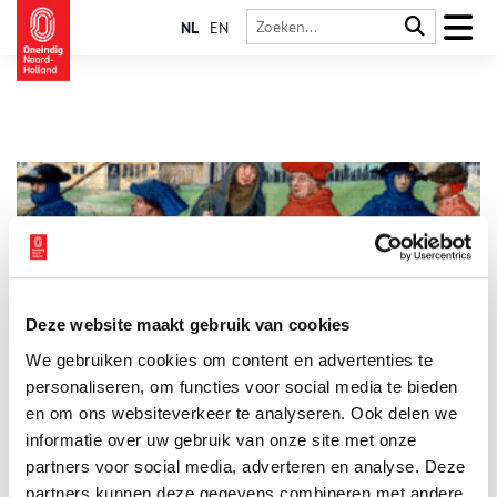
NL
EN
Deze website maakt gebruik van cookies
Historische complottheorieën: het einde van de wereld
We gebruiken cookies om content en advertenties te
Tijdens de jaarwisseling in 1999 waren veel mensen bang
voor de ‘millenniumbug’, die wereldwijd voor een crash van
personaliseren, om functies voor social media te bieden
alle computersystemen zou zorgen. Duizend jaar eerder
en om ons websiteverkeer te analyseren. Ook delen we
vreesde men nog veel grotere gevolgen van de
informatie over uw gebruik van onze site met onze
millenniumwisseling. Middeleeuwse christenen dachten dat de
Apocalyps nabij was. Velen reisden naar Jeruzalem, om het
partners voor social media, adverteren en analyse. Deze
Laatste Oordeel af te wachten in de Heilige Stad.
partners kunnen deze gegevens combineren met andere