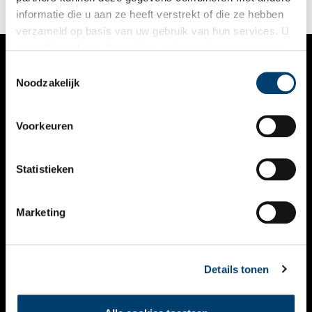
informatie die u aan ze heeft verstrekt of die ze hebben
verzameld op basis van uw gebruik van hun services. U
gaat akkoord met de cookies en het
privacystatement
als u onze website blijft gebruiken.
Toestemmingsselectie
VERHALEN
Noodzakelijk
NIEUWS
Voorkeuren
KALENDER
THEMA’S
Statistieken
ACTIVITEITEN
Marketing
VIDEO’S
OVER ONS
Details tonen
CONTACT