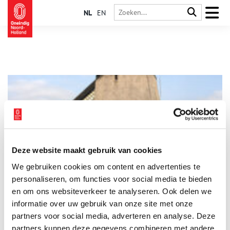
NL
EN
Deze website maakt gebruik van cookies
De arme molenaar van poldermolen E
We gebruiken cookies om content en advertenties te
Het molenaarsbestaan is altijd armoe troef geweest.
Bijbaantjes waren dan ook noodzakelijk om het hoofd boven
personaliseren, om functies voor social media te bieden
water te houden. Geen wonder dat molenaar ‘Jan zonder geld’
en om ons websiteverkeer te analyseren. Ook delen we
droomt van een ander bestaan. Maar het noodlot beslist
informatie over uw gebruik van onze site met onze
anders.
partners voor social media, adverteren en analyse. Deze
partners kunnen deze gegevens combineren met andere