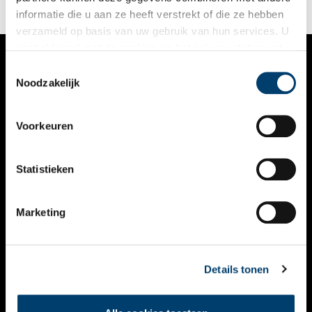
informatie die u aan ze heeft verstrekt of die ze hebben
verzameld op basis van uw gebruik van hun services. U
gaat akkoord met de cookies en het
privacystatement
als u onze website blijft gebruiken.
Toestemmingsselectie
VERHALEN
Noodzakelijk
NIEUWS
Voorkeuren
KALENDER
THEMA’S
Statistieken
ACTIVITEITEN
Marketing
VIDEO’S
OVER ONS
Details tonen
CONTACT