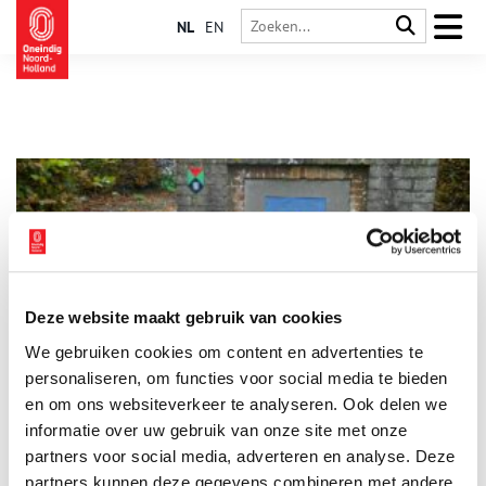
NL
EN
Deze website maakt gebruik van cookies
Wandelen van Schiphol naar Calslagen – deel 2
We gebruiken cookies om content en advertenties te
Een leeuw met een paling in zijn poten. Een landingsbaan in
het water. Een predikant die zijn kerk in brand schiet. Het
personaliseren, om functies voor social media te bieden
wordt een boeiend tochtje vandaag. De vraag is wat
en om ons websiteverkeer te analyseren. Ook delen we
Vrouwentroost te maken heeft met Napoleon. En: Gooide een
informatie over uw gebruik van onze site met onze
boze Wim Kan echt zijn lintje in de plas?
partners voor social media, adverteren en analyse. Deze
partners kunnen deze gegevens combineren met andere