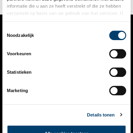
informatie die u aan ze heeft verstrekt of die ze hebben
verzameld op basis van uw gebruik van hun services. U
gaat akkoord met de cookies en het
privacystatement
als u onze website blijft gebruiken.
Toestemmingsselectie
VERHALEN
Noodzakelijk
NIEUWS
Voorkeuren
KALENDER
THEMA’S
Statistieken
ACTIVITEITEN
Marketing
VIDEO’S
OVER ONS
Details tonen
CONTACT