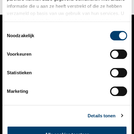
informatie die u aan ze heeft verstrekt of die ze hebben
verzameld op basis van uw gebruik van hun services. U
gaat akkoord met de cookies en het
privacystatement
als u onze website blijft gebruiken.
Toestemmingsselectie
VERHALEN
Noodzakelijk
NIEUWS
Voorkeuren
KALENDER
THEMA’S
Statistieken
ACTIVITEITEN
Marketing
VIDEO’S
OVER ONS
Details tonen
CONTACT