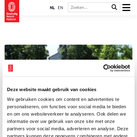
NL
EN
Deze website maakt gebruik van cookies
Monumenten op de bodem van het meer
We gebruiken cookies om content en advertenties te
Is Hoofddorp een plaats waar je rond kunt dwalen? Nou en of.
Loop (in gedachten) maar even mee langs de Hoofdvaart en
personaliseren, om functies voor social media te bieden
verbaas je over wat er te zien is. Hier, op de bodem van het
en om ons websiteverkeer te analyseren. Ook delen we
droog gepompte Haarlemmermeer, stichtten de pioniers een
informatie over uw gebruik van onze site met onze
dorpje. Op het kruispunt van twee vaarten. Kruisdorp heette
het. Het Hoofddorp van nu met monumentale panden.
partners voor social media, adverteren en analyse. Deze
partners kunnen deze gegevens combineren met andere