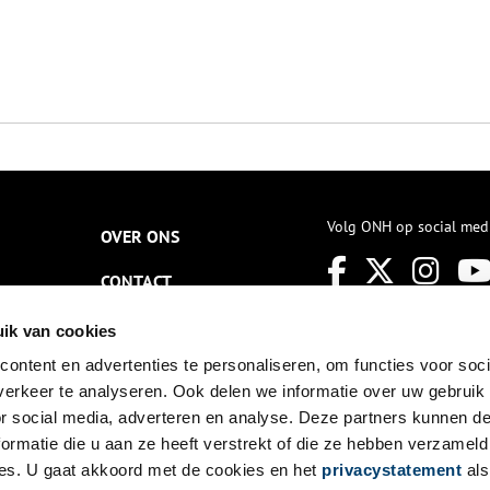
Volg ONH op social med
OVER ONS
CONTACT
NIEUWSBRIEF
ik van cookies
ontent en advertenties te personaliseren, om functies voor soci
DISCLAIMER
erkeer te analyseren. Ook delen we informatie over uw gebruik
PRIVACY
or social media, adverteren en analyse. Deze partners kunnen 
ormatie die u aan ze heeft verstrekt of die ze hebben verzameld
TOEGANKELIJKHEID
es. U gaat akkoord met de cookies en het
privacystatement
als