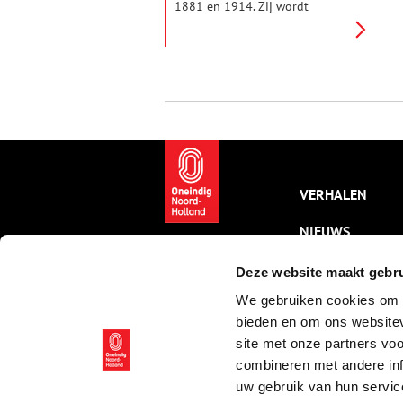
1881 en 1914. Zij wordt
gevormd door een ring van
vijfenveertig
verdedigingswerken waarmee
de hoofdstad kon worden
verdedigd door het land buiten
de stelling ongeveer een halve
meter onder water te zetten
(inundatie). Dat is te ondiep
voor schepen en te diep voor
man en paard. Fort Hoofddorp
maakt daarvan deel uit.
VERHALEN
NIEUWS
KALENDER
Deze website maakt gebru
We gebruiken cookies om c
THEMA’S
bieden en om ons websitev
ACTIVITEITEN
site met onze partners vo
combineren met andere inf
VIDEO’S
uw gebruik van hun servic