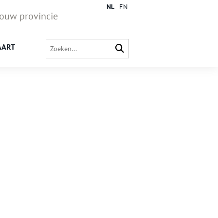
NL
EN
jouw provincie
AART