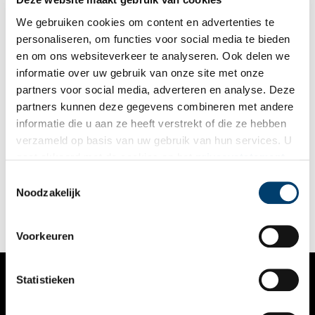
middeleeuwse methode nog wel toegepast in Krayenhoffs tijd?
We gebruiken cookies om content en advertenties te
personaliseren, om functies voor social media te bieden
en om ons websiteverkeer te analyseren. Ook delen we
informatie over uw gebruik van onze site met onze
partners voor social media, adverteren en analyse. Deze
partners kunnen deze gegevens combineren met andere
Ommetje Halfweg: storm, stoom, schuiten en suikerbieten
informatie die u aan ze heeft verstrekt of die ze hebben
Je rijdt er langs, je vaart er voorbij, je vliegt er overheen, maar
verzameld op basis van uw gebruik van hun services. U
stap eens even uit de trein. Halverwege Amsterdam en
gaat akkoord met de cookies en het
privacystatement
Haarlem. Eeuwenlang niet meer dan een smal strookje land
tussen grote watervlakten. Trekschuit, tram, trein – al het
als u onze website blijft gebruiken.
Toestemmingsselectie
doorgaande verkeer wurmde zich door de flessenhals. Ga (in
Noodzakelijk
gedachten) mee op een ommetje door Halfweg met het verhaal
van storm, stoom, schuiten en suikerbieten.
Voorkeuren
Statistieken
VERHALEN