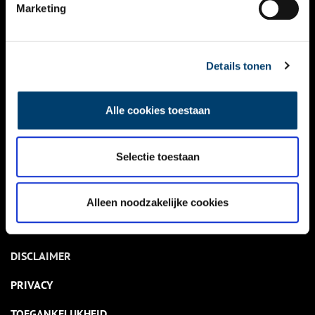
NIEUWS
Marketing
KALENDER
THEMA’S
Details tonen
ACTIVITEITEN
Alle cookies toestaan
VIDEO’S
Selectie toestaan
OVER ONS
CONTACT
Alleen noodzakelijke cookies
NIEUWSBRIEF
DISCLAIMER
PRIVACY
TOEGANKELIJKHEID