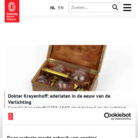
NL
EN
Dokter Krayenhoff: aderlaten in de eeuw van de
Verlichting
Cornelis Krayenhoff (1758-1840) staat bekend als de architect
van de Stelling van Amsterdam en als initiatiefnemer van de
Nieuwe Hollandse Waterlinie. Slechts weinig mensen weten dat
hij ook geneeskunde gestudeerd heeft en vanaf 1785 als arts
in Amsterdam werkte. Tot zijn medische instrumenten
behoorde een set voor aderlatingen. Maar werd deze
Deze website maakt gebruik van cookies