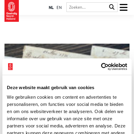
NL
EN
Deze website maakt gebruik van cookies
Stuk van de maand: Brieven uit Amerika
We gebruiken cookies om content en advertenties te
Elke maand plaatst het Regionaal Archief Alkmaar een
bijzonder archiefstuk uit de collectie in de schijnwerpers. Deze
personaliseren, om functies voor social media te bieden
keer: de brieven uit Amerika van emigrant Jan Jonker uit
en om ons websiteverkeer te analyseren. Ook delen we
Eenigenburg. Jan Jonker en zijn vrouw Trijntje Blom
informatie over uw gebruik van onze site met onze
3 min
emigreerden in 1881 met hun vier jonge kinderen vanuit het
dorpje Eenigenburg – tegenwoordig in de gemeente Schagen
partners voor social media, adverteren en analyse. Deze
– naar de Verenigde Staten. Vijf brieven die Jan in de jaren
partners kunnen deze gegevens combineren met andere