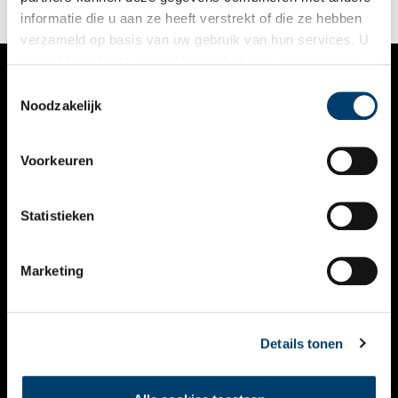
informatie die u aan ze heeft verstrekt of die ze hebben
verzameld op basis van uw gebruik van hun services. U
gaat akkoord met de cookies en het
privacystatement
als u onze website blijft gebruiken.
Toestemmingsselectie
VERHALEN
Noodzakelijk
NIEUWS
Voorkeuren
KALENDER
THEMA’S
Statistieken
ACTIVITEITEN
Marketing
VIDEO’S
OVER ONS
Details tonen
CONTACT