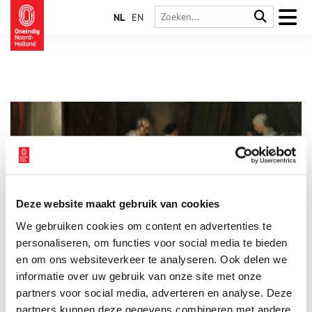
NL
EN
Deze website maakt gebruik van cookies
De Hollandse kraamkamer
We gebruiken cookies om content en advertenties te
De kraamtijd is een bijzondere periode voor een moeder en
haar pasgeboren baby. Vroeger werd de komst van een nieuw
personaliseren, om functies voor social media te bieden
gezinslid anders gevierd dan nu. Geen grote ooievaar in de
en om ons websiteverkeer te analyseren. Ook delen we
tuin, maar een linnen lapje om de deurklopper. En voor het
informatie over uw gebruik van onze site met onze
kraambezoek was er een glas kandeel (alcoholische drank) in
plaats van een beschuit met muisjes. Tijd om een aantal
partners voor social media, adverteren en analyse. Deze
bijzondere kraamgebruiken uit het verleden toe te lichten.
partners kunnen deze gegevens combineren met andere