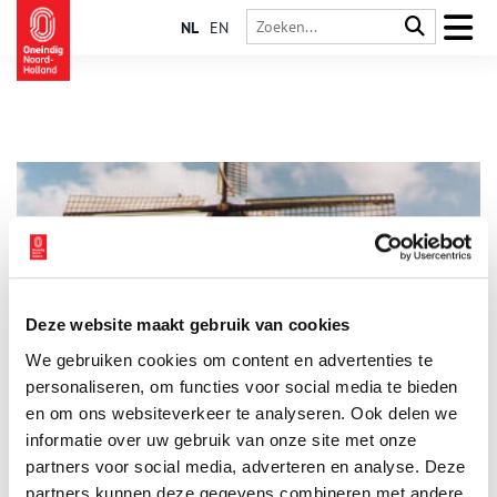
NL
EN
Deze website maakt gebruik van cookies
Korenmolen Kijkduin in Schoorl
We gebruiken cookies om content en advertenties te
Korenmolen Kijkduin is een baken in Schoorl. Al sinds medio
zestiende eeuw wordt op deze plek graan gemalen. Inwoners
personaliseren, om functies voor social media te bieden
van Schoorl, Camperduin en Groet brachten er hun tarwe,
en om ons websiteverkeer te analyseren. Ook delen we
rogge, bonen en erwten om te laten malen. De huidige molen
informatie over uw gebruik van onze site met onze
is ruim 250 jaar oud en doet tegenwoordig dienst als
instructiemolen voor de opleiding van vrijwilligers.
partners voor social media, adverteren en analyse. Deze
partners kunnen deze gegevens combineren met andere