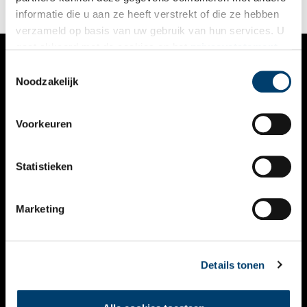
informatie die u aan ze heeft verstrekt of die ze hebben
verzameld op basis van uw gebruik van hun services. U
gaat akkoord met de cookies en het
privacystatement
als u onze website blijft gebruiken.
Toestemmingsselectie
VERHALEN
Noodzakelijk
NIEUWS
Voorkeuren
KALENDER
THEMA’S
Statistieken
ACTIVITEITEN
Marketing
VIDEO’S
OVER ONS
Details tonen
CONTACT