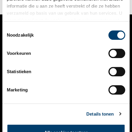
informatie die u aan ze heeft verstrekt of die ze hebben
verzameld op basis van uw gebruik van hun services. U
gaat akkoord met de cookies en het
privacystatement
als u onze website blijft gebruiken.
Toestemmingsselectie
VERHALEN
Noodzakelijk
NIEUWS
Voorkeuren
KALENDER
THEMA’S
Statistieken
ACTIVITEITEN
Marketing
VIDEO’S
OVER ONS
Details tonen
CONTACT