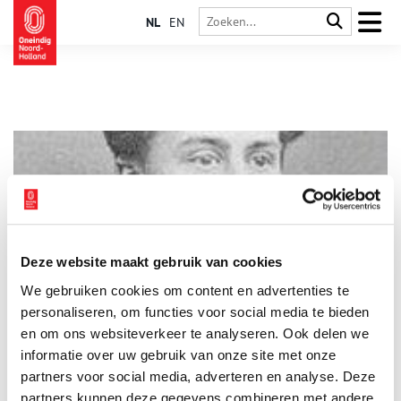
NL
EN
Deze website maakt gebruik van cookies
Mevrouw Jut in ‘De Liefde’
We gebruiken cookies om content en advertenties te
Wel eens op de kermis op de ‘Kop van Jut’ geslagen? Wie was
die Jut eigenlijk? Waarom fungeert hij als zondebok? In de
personaliseren, om functies voor social media te bieden
Haarlemse Ridderstraat is in de gevel van nummer 22 de
en om ons websiteverkeer te analyseren. Ook delen we
gevelsteen ‘De Liefde’ aangebracht. In een huis met zo’n steen
informatie over uw gebruik van onze site met onze
mag je ervan uitgaan, dat er in dit pand veel liefde heerst.
Maar dat is niet altijd zo geweest.
partners voor social media, adverteren en analyse. Deze
partners kunnen deze gegevens combineren met andere