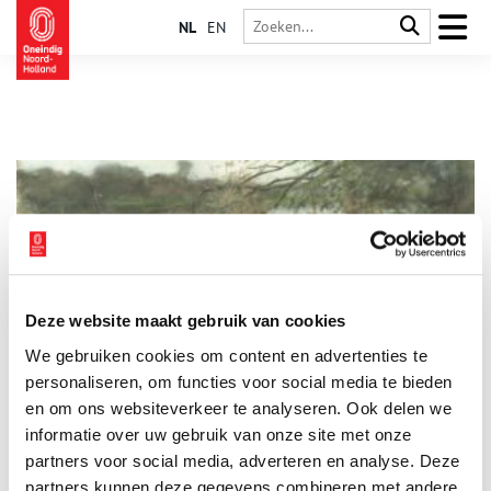
NL
EN
Deze website maakt gebruik van cookies
Van valstrik tot erfgoed: eendenkooien in Noord-Holland
We gebruiken cookies om content en advertenties te
In het natte Noord-Holland vormden eendenkooien
eeuwenlang een belangrijke bron van inkomsten. Deze unieke
personaliseren, om functies voor social media te bieden
installaties, die hun oorsprong vinden in de late
en om ons websiteverkeer te analyseren. Ook delen we
middeleeuwen, waren speciaal ontworpen om watervogels te
informatie over uw gebruik van onze site met onze
vangen voor consumptie. Door een ingenieus systeem van
vangpijpen werden de nietsvermoedende eenden gelokt en
partners voor social media, adverteren en analyse. Deze
opgesloten, waarna ze letterlijk ‘de pijp uit’ gingen.
partners kunnen deze gegevens combineren met andere