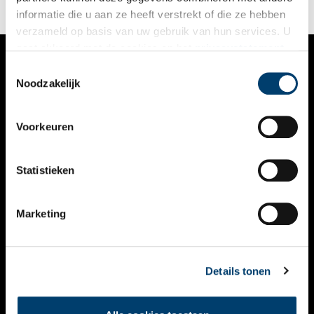
informatie die u aan ze heeft verstrekt of die ze hebben
verzameld op basis van uw gebruik van hun services. U
gaat akkoord met de cookies en het
privacystatement
als u onze website blijft gebruiken.
Toestemmingsselectie
VERHALEN
Noodzakelijk
NIEUWS
Voorkeuren
KALENDER
THEMA’S
Statistieken
ACTIVITEITEN
Marketing
VIDEO’S
OVER ONS
Details tonen
CONTACT