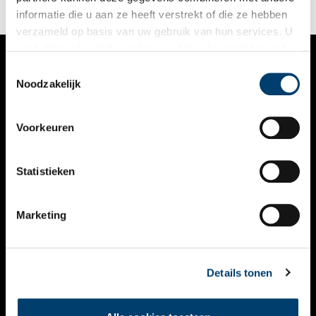
informatie die u aan ze heeft verstrekt of die ze hebben
verzameld op basis van uw gebruik van hun services. U
gaat akkoord met de cookies en het
privacystatement
als u onze website blijft gebruiken.
Toestemmingsselectie
VERHALEN
Noodzakelijk
NIEUWS
Voorkeuren
KALENDER
THEMA’S
Statistieken
ACTIVITEITEN
Marketing
VIDEO’S
OVER ONS
Details tonen
CONTACT