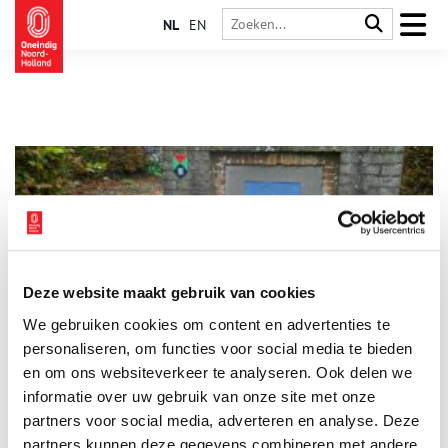
NL
EN
Deze website maakt gebruik van cookies
Wandelen van Schiphol naar Calslagen – deel 2
We gebruiken cookies om content en advertenties te
Een leeuw met een paling in zijn poten. Een landingsbaan in
het water. Een predikant die zijn kerk in brand schiet. Het
personaliseren, om functies voor social media te bieden
wordt een boeiend tochtje vandaag. De vraag is wat
en om ons websiteverkeer te analyseren. Ook delen we
Vrouwentroost te maken heeft met Napoleon. En: Gooide een
informatie over uw gebruik van onze site met onze
boze Wim Kan echt zijn lintje in de plas?
partners voor social media, adverteren en analyse. Deze
partners kunnen deze gegevens combineren met andere