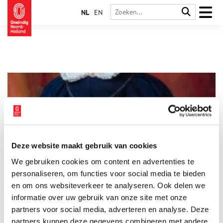
NL
EN
Deze website maakt gebruik van cookies
De koninginnemuts
We gebruiken cookies om content en advertenties te
Kleren maken de man, maar hoeden maken de koningin. Veel
koninginnen uit de Nederlandse geschiedenis stonden bekend
personaliseren, om functies voor social media te bieden
om hun bijzondere hoofddeksels.
en om ons websiteverkeer te analyseren. Ook delen we
informatie over uw gebruik van onze site met onze
partners voor social media, adverteren en analyse. Deze
partners kunnen deze gegevens combineren met andere