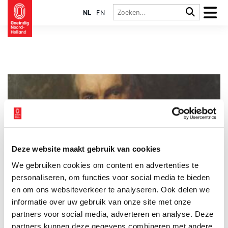
NL
EN
Deze website maakt gebruik van cookies
Frits van Eeden, de wandelende museumdirecteur
We gebruiken cookies om content en advertenties te
Wie kent nog de bloembollenkweker die twee musea zou
leiden? Natuurpionier Jac. P. Thijsse bewonderde hem. Ontmoet
personaliseren, om functies voor social media te bieden
de man die op zolder pijlen uit Borneo had liggen. En die rond
en om ons websiteverkeer te analyseren. Ook delen we
1900 geld bijeenbracht voor plantenonderzoek in Suriname.
informatie over uw gebruik van onze site met onze
Wie kent nog Frits van Eeden? De grote bewonderaar van
‘onkruid’ die een lintje kreeg.
partners voor social media, adverteren en analyse. Deze
partners kunnen deze gegevens combineren met andere