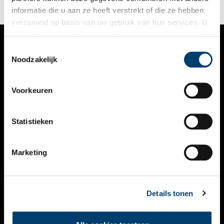
informatie die u aan ze heeft verstrekt of die ze hebben
verzameld op basis van uw gebruik van hun services. U
gaat akkoord met de cookies en het
privacystatement
als u onze website blijft gebruiken.
Toestemmingsselectie
VERHALEN
Noodzakelijk
NIEUWS
Voorkeuren
KALENDER
THEMA’S
Statistieken
ACTIVITEITEN
Marketing
VIDEO’S
OVER ONS
Details tonen
CONTACT