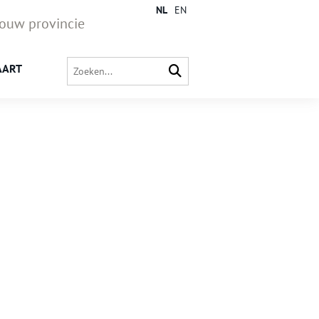
NL
EN
jouw provincie
AART