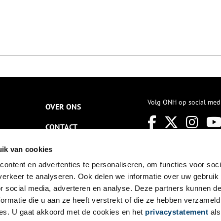
Volg ONH op social med
OVER ONS
CONTACT
NIEUWSBRIEF
ik van cookies
ontent en advertenties te personaliseren, om functies voor soci
DISCLAIMER
erkeer te analyseren. Ook delen we informatie over uw gebruik
PRIVACY
or social media, adverteren en analyse. Deze partners kunnen 
ormatie die u aan ze heeft verstrekt of die ze hebben verzameld
TOEGANKELIJKHEID
es. U gaat akkoord met de cookies en het
privacystatement
als