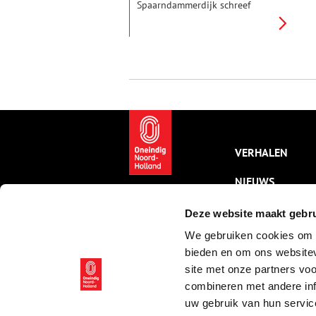
Spaarndammerdijk schreef
Brederode (1585-1618). Hij had
stadgenoten zien lopen over de
dijk met zicht op het weidse
polderland en het IJ. Even de
stad ontvluchten – ook toen.
Wandel (in gedachten) met
Brederode mee de stad uit. De
dijk op naar Spaarndam.
VERHALEN
NIEUWS
KALENDER
Deze website maakt gebru
We gebruiken cookies om c
THEMA’S
bieden en om ons websitev
ACTIVITEITEN
site met onze partners vo
combineren met andere inf
VIDEO’S
uw gebruik van hun servic