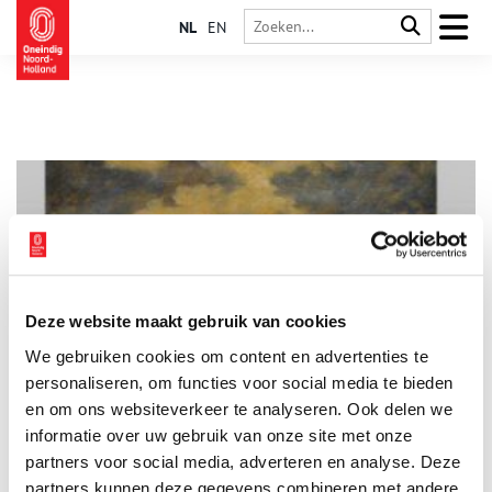
NL
EN
Deze website maakt gebruik van cookies
Jan de Boer zocht rust die hij in zijn leven niet vond
We gebruiken cookies om content en advertenties te
“Word maar geen schilder. Leer maar een vak.” Dat kreeg Jan de
Boer als jongeling te horen van leermeester Willem Jansen. De
personaliseren, om functies voor social media te bieden
Boer volgde die raad op. Hij werd huisschilder.
en om ons websiteverkeer te analyseren. Ook delen we
informatie over uw gebruik van onze site met onze
partners voor social media, adverteren en analyse. Deze
partners kunnen deze gegevens combineren met andere