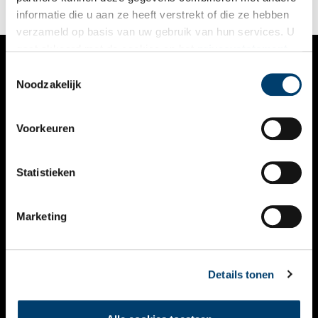
informatie die u aan ze heeft verstrekt of die ze hebben
verzameld op basis van uw gebruik van hun services. U
gaat akkoord met de cookies en het
privacystatement
als u onze website blijft gebruiken.
Toestemmingsselectie
VERHALEN
Noodzakelijk
NIEUWS
Voorkeuren
KALENDER
THEMA’S
Statistieken
ACTIVITEITEN
Marketing
VIDEO’S
OVER ONS
Details tonen
CONTACT