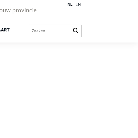
NL
EN
jouw provincie
AART