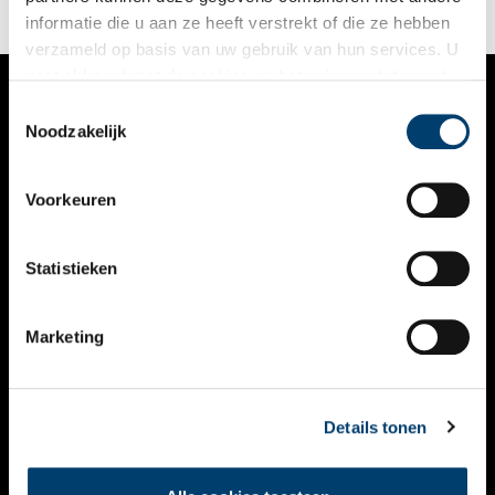
informatie die u aan ze heeft verstrekt of die ze hebben
verzameld op basis van uw gebruik van hun services. U
gaat akkoord met de cookies en het
privacystatement
als u onze website blijft gebruiken.
Toestemmingsselectie
VERHALEN
Noodzakelijk
NIEUWS
Voorkeuren
KALENDER
THEMA’S
Statistieken
ACTIVITEITEN
Marketing
VIDEO’S
OVER ONS
Details tonen
CONTACT