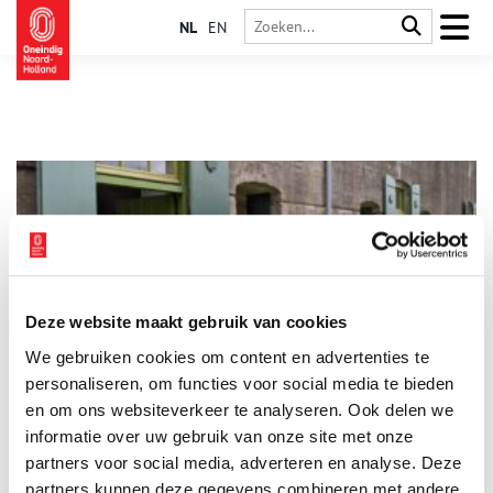
NL
EN
Deze website maakt gebruik van cookies
Fort bij Nigtevecht
We gebruiken cookies om content en advertenties te
Het Fort bij Nigtevecht ligt op de westoever van het
Amsterdam-Rijnkanaal, tegenover het dorp Nigtevecht. Lokaal
personaliseren, om functies voor social media te bieden
staat het fort bekend als het Knakenfort. Het fort moest het
en om ons websiteverkeer te analyseren. Ook delen we
Merwedekanaal, de Vecht en een aantal sluizen verdedigen.
informatie over uw gebruik van onze site met onze
partners voor social media, adverteren en analyse. Deze
partners kunnen deze gegevens combineren met andere