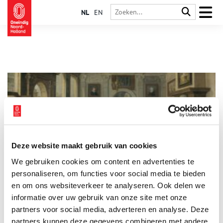
NL
EN
Deze website maakt gebruik van cookies
De Haarlemse klopjes: borduren en bidden
We gebruiken cookies om content en advertenties te
Bijna niemand kent nog de klopjes van Haarlem. De zestiende-
eeuwse kloppengemeenschap en hun schuilkerk Sint-
personaliseren, om functies voor social media te bieden
Bernardus bestaat al lang niet meer. Toch waren deze
en om ons websiteverkeer te analyseren. Ook delen we
ongehuwde katholieke vrouwen in heel Nederland bekend
informatie over uw gebruik van onze site met onze
vanwege hun prachtige borduurwerk op kerkelijke gewaden
en ander kerkelijk textiel. Stille getuigen van de vele
partners voor social media, adverteren en analyse. Deze
geduldige handen, die bidden door te borduren.
partners kunnen deze gegevens combineren met andere