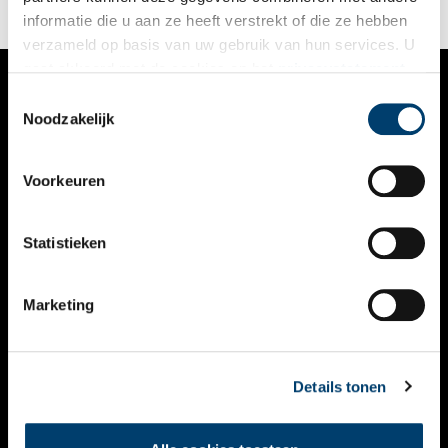
informatie die u aan ze heeft verstrekt of die ze hebben
verzameld op basis van uw gebruik van hun services. U
gaat akkoord met de cookies en het
privacystatement
als u onze website blijft gebruiken.
Toestemmingsselectie
VERHALEN
Noodzakelijk
NIEUWS
Voorkeuren
KALENDER
THEMA’S
Statistieken
ACTIVITEITEN
Marketing
VIDEO’S
OVER ONS
Details tonen
CONTACT