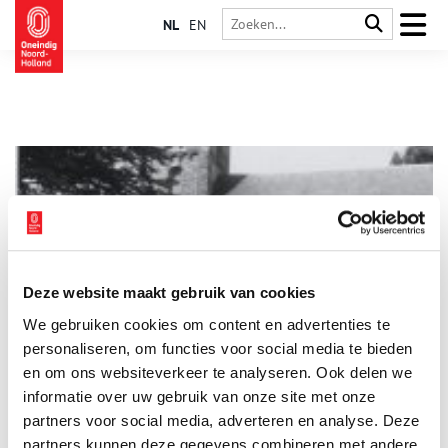
NL
EN
Deze website maakt gebruik van cookies
Archeologie aan de Velserdijk: Kleiputten en steenovens
We gebruiken cookies om content en advertenties te
Bij opgravingen in Velsen in 1990 kwamen verschillende
kleiputten en steenovens aan het licht. Vanaf de middeleeuwen
personaliseren, om functies voor social media te bieden
werd hier steen gebakken, aanvankelijk in het grote formaat
en om ons websiteverkeer te analyseren. Ook delen we
dat kloostermoppen wordt genoemd. De klei die hiervoor
informatie over uw gebruik van onze site met onze
nodig is wordt uit kleiwinputten gehaald.
partners voor social media, adverteren en analyse. Deze
partners kunnen deze gegevens combineren met andere