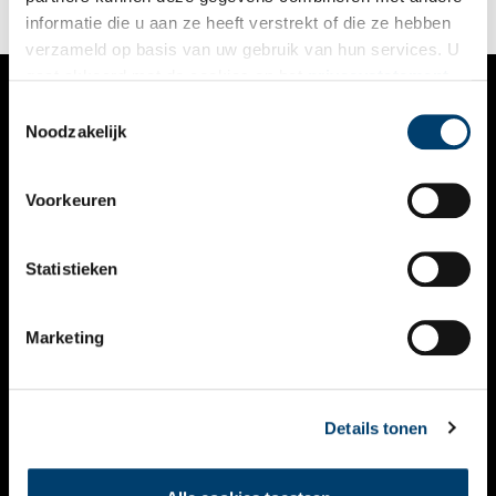
informatie die u aan ze heeft verstrekt of die ze hebben
verzameld op basis van uw gebruik van hun services. U
gaat akkoord met de cookies en het
privacystatement
als u onze website blijft gebruiken.
Toestemmingsselectie
VERHALEN
Noodzakelijk
NIEUWS
Voorkeuren
KALENDER
THEMA’S
Statistieken
ACTIVITEITEN
Marketing
VIDEO’S
OVER ONS
Details tonen
CONTACT