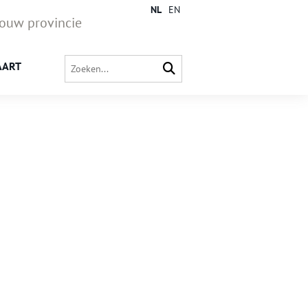
NL
EN
jouw provincie
AART