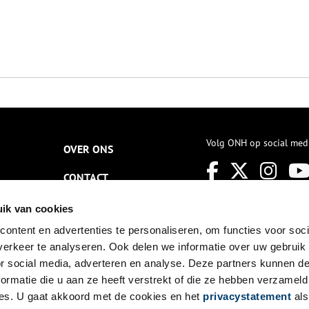
Volg ONH op social med
OVER ONS
CONTACT
NIEUWSBRIEF
ik van cookies
ontent en advertenties te personaliseren, om functies voor soci
DISCLAIMER
erkeer te analyseren. Ook delen we informatie over uw gebruik
PRIVACY
or social media, adverteren en analyse. Deze partners kunnen 
ormatie die u aan ze heeft verstrekt of die ze hebben verzameld
TOEGANKELIJKHEID
es. U gaat akkoord met de cookies en het
privacystatement
als