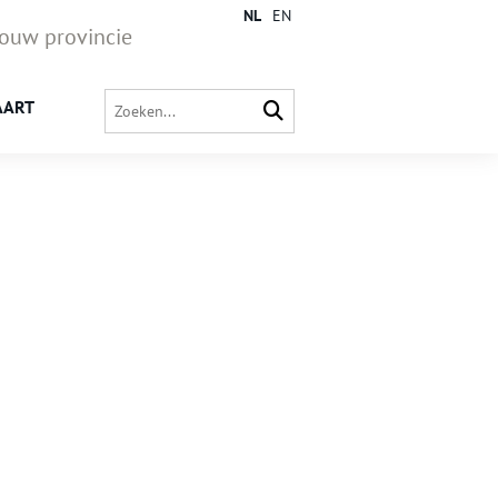
NL
EN
jouw provincie
AART