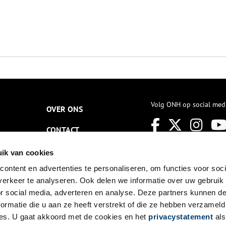
Volg ONH op social med
OVER ONS
CONTACT
NIEUWSBRIEF
ik van cookies
ontent en advertenties te personaliseren, om functies voor soci
DISCLAIMER
erkeer te analyseren. Ook delen we informatie over uw gebruik
PRIVACY
or social media, adverteren en analyse. Deze partners kunnen 
ormatie die u aan ze heeft verstrekt of die ze hebben verzameld
TOEGANKELIJKHEID
es. U gaat akkoord met de cookies en het
privacystatement
als