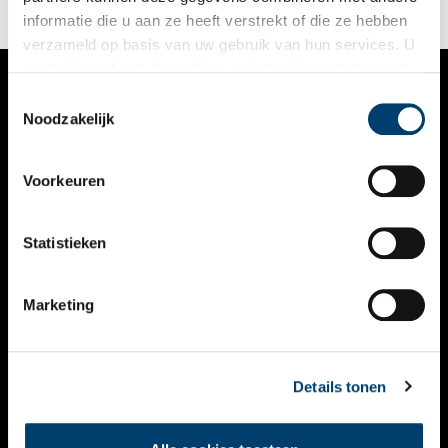
informatie die u aan ze heeft verstrekt of die ze hebben
verzameld op basis van uw gebruik van hun services. U
gaat akkoord met de cookies en het
privacystatement
als u onze website blijft gebruiken.
Toestemmingsselectie
VERHALEN
Noodzakelijk
NIEUWS
Voorkeuren
KALENDER
THEMA’S
Statistieken
ACTIVITEITEN
Marketing
VIDEO’S
OVER ONS
Details tonen
CONTACT