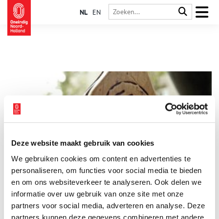
NL
EN
Deze website maakt gebruik van cookies
De corona-app van de zeventiende eeuw
We gebruiken cookies om content en advertenties te
Het leek iets uit een science fiction-rampenfilm, maar de
pandemie is realiteit: we zitten er middenin. Besmettelijke
personaliseren, om functies voor social media te bieden
ziekten zijn echter van alle tijden. Ook in de 17e eeuw werd
en om ons websiteverkeer te analyseren. Ook delen we
minstens 1,5 meter afstand van je gehouden als je besmet was
informatie over uw gebruik van onze site met onze
met lepra. En er werd toen ook al een oplossing voor bedacht:
de leprozenklepper. Het Westfries Museum vertelt ons meer
partners voor social media, adverteren en analyse. Deze
over deze voorloper van de corona-app.
partners kunnen deze gegevens combineren met andere